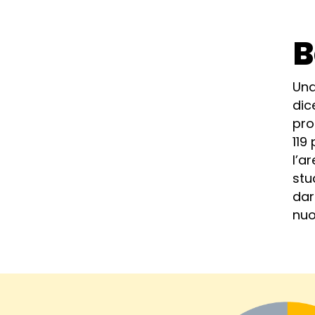
B
Un
dic
pro
119
l’a
stu
dar
nuo