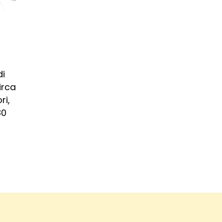
di
irca
ri,
80