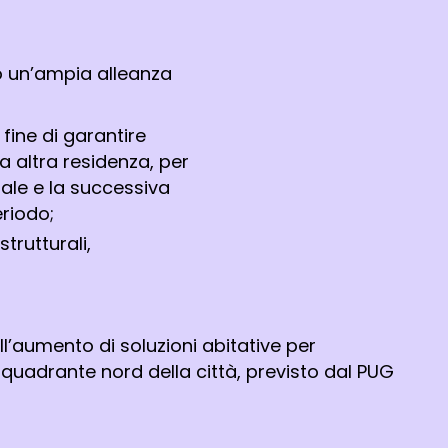
so un’ampia alleanza
fine di garantire
da altra residenza, per
iale e la successiva
eriodo;
trutturali,
ll’aumento di soluzioni abitative per
el quadrante nord della città, previsto dal PUG