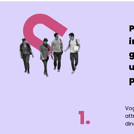
P
i
g
u
p
Vog
1.
att
din