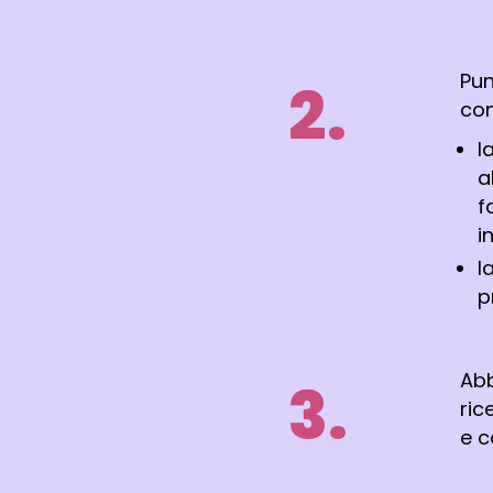
Pun
2.
con
l
a
f
i
l
p
Abb
3.
ric
e c