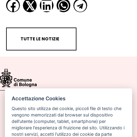
𝕏
TUTTE LE NOTIZIE
Accettazione Cookies
Comune di Bologna, Piazza Maggiore, 6 - 40124
Bologna
Questo sito utilizza dei cookie, piccoli file di testo che
vengono memorizzati dal browser sul dispositivo
P.lva: 01232710374
dell'utente (computer, tablet, smartphone) per
migliorare l'esperienza di fruizione del sito. Utilizzando i
Email:
pianoabitarebologna@comune.bologna.it
nostri servizi, accetti l'utilizzo dei cookie da parte