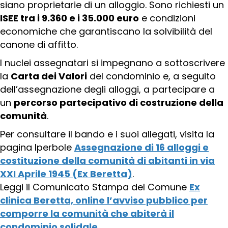
siano proprietarie di un alloggio. Sono richiesti un
ISEE tra i 9.360 e i 35.000 euro
e condizioni
economiche che garantiscano la solvibilità del
canone di affitto.
I nuclei assegnatari si impegnano a sottoscrivere
la
Carta dei Valori
del condominio e, a seguito
dell’assegnazione degli alloggi, a partecipare a
un
percorso partecipativo di costruzione della
comunità
.
Per consultare il bando e i suoi allegati, visita la
pagina Iperbole
Assegnazione di 16 alloggi e
costituzione della comunità di abitanti in via
XXI Aprile 1945 (Ex Beretta)
.
Leggi il Comunicato Stampa del Comune
Ex
clinica Beretta, online l’avviso pubblico per
comporre la comunità che abiterà il
condominio solidale
.