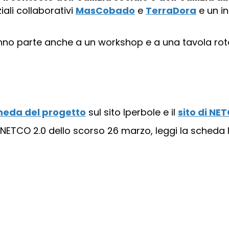
ali collaborativi
MasCobado
e
TerraDora
e un in
eranno parte anche a un workshop e a una tavola ro
heda del progetto
sul sito Iperbole e il
sito di NE
i NETCO 2.0 dello scorso 26 marzo, leggi la scheda