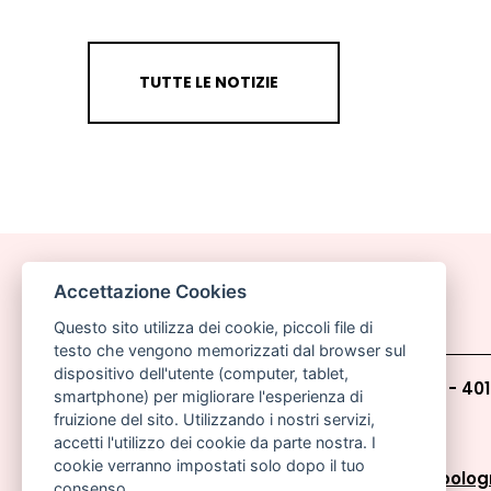
TUTTE LE NOTIZIE
Accettazione Cookies
Questo sito utilizza dei cookie, piccoli file di
testo che vengono memorizzati dal browser sul
dispositivo dell'utente (computer, tablet,
Comune di Bologna, Piazza Maggiore, 6 - 40
smartphone) per migliorare l'esperienza di
fruizione del sito. Utilizzando i nostri servizi,
P.lva: 01232710374
accetti l'utilizzo dei cookie da parte nostra. I
cookie verranno impostati solo dopo il tuo
Email:
pianoabitarebologna@comune.bologn
consenso.