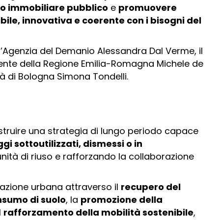
io immobiliare pubblico
e
promuovere
ile, innovativa e coerente con i bisogni del
ell’Agenzia del Demanio Alessandra Dal Verme, il
dente della Regione Emilia-Romagna Michele de
ità di Bologna Simona Tondelli.
ostruire una strategia di lungo periodo capace
i sottoutilizzati, dismessi o in
ità di riuso e rafforzando la collaborazione
nerazione urbana attraverso il
recupero del
nsumo di suolo
, la
promozione della
il
rafforzamento della mobilità sostenibile
,