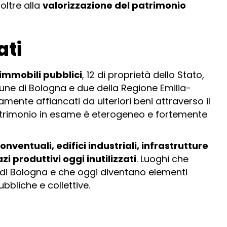
 oltre alla
valorizzazione del patrimonio
ati
 immobili pubblici
, 12 di proprietà dello Stato,
ne di Bologna e due della Regione Emilia-
nte affiancati da ulteriori beni attraverso il
Il patrimonio in esame è eterogeneo e fortemente
ventuali, edifici industriali, infrastrutture
i produttivi oggi inutilizzati
. Luoghi che
i Bologna e che oggi diventano elementi
bbliche e collettive.