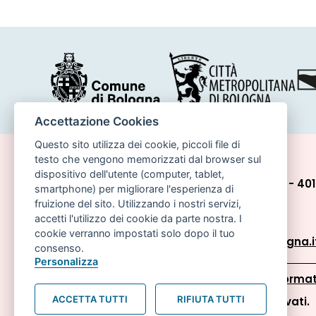
Accettazione Cookies
Questo sito utilizza dei cookie, piccoli file di
testo che vengono memorizzati dal browser sul
dispositivo dell'utente (computer, tablet,
Comune di Bologna, Piazza Maggiore, 6 - 40
smartphone) per migliorare l'esperienza di
fruizione del sito. Utilizzando i nostri servizi,
P.lva: 01232710374
accetti l'utilizzo dei cookie da parte nostra. I
cookie verranno impostati solo dopo il tuo
Email:
politicheabitative@comune.bologna.i
consenso.
Personalizza
Accessibilità
Carta dei valori
Informat
ACCETTA TUTTI
RIFIUTA TUTTI
© Comune di Bologna. Tutti i diritti riservati.