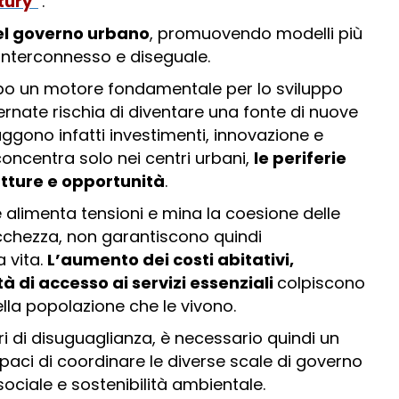
tury
”
.
del governo urbano
, promuovendo modelli più
 interconnesso e diseguale.
po un motore fondamentale per lo sviluppo
rnate rischia di diventare una fonte di nuove
ggono infatti investimenti, innovazione e
oncentra solo nei centri urbani,
le periferie
rutture e opportunità
.
alimenta tensioni e mina la coesione delle
icchezza, non garantiscono quindi
 vita.
L’aumento dei costi abitativi,
tà di accesso ai servizi essenziali
colpiscono
della popolazione che le vivono.
ri di disuguaglianza, è necessario quindi un
aci di coordinare le diverse scale di governo
sociale e sostenibilità ambientale.