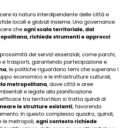
ere la natura interdipendente delle città e
sfide locali e globali insieme. Una governance
scere che
ogni scala territoriale, dal
tropolitana, richiede strumenti e approcci
a prossimità dei servizi essenziali, come parchi,
ie e trasporti, garantendo partecipazione e
ana
, le politiche riguardano temi che superano i
luppo economico e le infrastrutture culturali,
la metropolitana
, dove città e aree
mbientali e legate alla pianificazione
icace tra territori.Non si tratta quindi di
lineare le strutture esistenti
, favorendo
tamento. In questo complesso quadro, quindi,
e le metropoli,
ogni contesto richiede