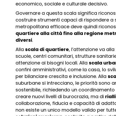
economico, sociale e culturale decisivo.
Governare a questa scala significa riconosc
costruire strumenti capaci di rispondere a 
metropolitana efficace deve quindi ricono
quartiere alla città fino alla regione me
diversi
.
Alla
scala di quartiere
, l’attenzione va all
scuole, centri comunitari, strutture sanitar
attenzione ai bisogni locali. Alla
scala urb
confini amministrativi, come la casa, lo svi
per bilanciare crescita e inclusione. Alla
sca
suburbane si intrecciano, le priorità sono a
sostenibile, richiedendo un coordinamento eff
creare nuovi livelli di burocrazia, ma di
rial
collaborazione, fiducia e capacità di adat
non esiste un unico modello valido per tutt