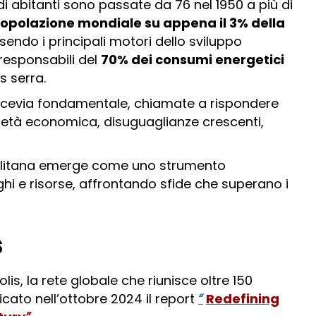
di abitanti sono passate da 76 nel 1950 a più di
popolazione mondiale su appena il 3% della
essendo i principali motori dello sviluppo
responsabili del
70% dei consumi energetici
as serra.
rocevia fondamentale, chiamate a rispondere
ietà economica, disuguaglianze crescenti,
olitana emerge come uno strumento
hi e risorse, affrontando sfide che superano i
s
s, la rete globale che riunisce oltre 150
cato nell’ottobre 2024 il report
“
Redefining