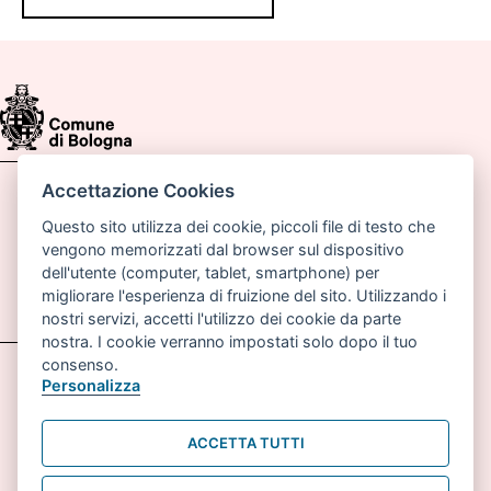
Accettazione Cookies
Comune di Bologna, Piazza Maggiore, 6 - 40124
Bologna
Questo sito utilizza dei cookie, piccoli file di testo che
vengono memorizzati dal browser sul dispositivo
P.lva: 01232710374
dell'utente (computer, tablet, smartphone) per
migliorare l'esperienza di fruizione del sito. Utilizzando i
Email:
pianoabitarebologna@comune.bologna.it
nostri servizi, accetti l'utilizzo dei cookie da parte
nostra. I cookie verranno impostati solo dopo il tuo
consenso.
Accessibilità
Carta dei valori
Personalizza
Informativa sul trattamento dei dati personali
ACCETTA TUTTI
Note legali