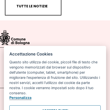
TUTTE LE NOTIZIE
Accettazione Cookies
Comune di Bologna, Piazza Maggiore, 6 - 40124
Bologna
Questo sito utilizza dei cookie, piccoli file di testo che
vengono memorizzati dal browser sul dispositivo
P.lva: 01232710374
dell'utente (computer, tablet, smartphone) per
migliorare l'esperienza di fruizione del sito. Utilizzando i
Email:
pianoabitarebologna@comune.bologna.it
nostri servizi, accetti l'utilizzo dei cookie da parte
nostra. I cookie verranno impostati solo dopo il tuo
consenso.
Accessibilità
Carta dei valori
Personalizza
Informativa sul trattamento dei dati personali