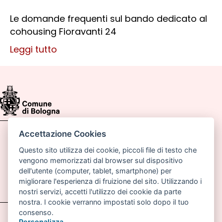
Le domande frequenti sul bando dedicato al
cohousing Fioravanti 24
Leggi tutto
Accettazione Cookies
Comune di Bologna, Piazza Maggiore, 6 - 40124
Bologna
Questo sito utilizza dei cookie, piccoli file di testo che
vengono memorizzati dal browser sul dispositivo
P.lva: 01232710374
dell'utente (computer, tablet, smartphone) per
migliorare l'esperienza di fruizione del sito. Utilizzando i
Email:
pianoabitarebologna@comune.bologna.it
nostri servizi, accetti l'utilizzo dei cookie da parte
nostra. I cookie verranno impostati solo dopo il tuo
consenso.
Accessibilità
Carta dei valori
Personalizza