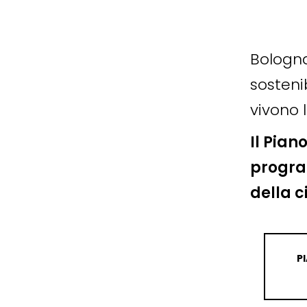
Bologna
sosteni
vivono l
Il Pian
progra
della c
P