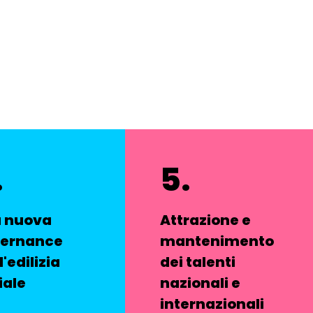
.
5.
 nuova
Attrazione e
ernance
mantenimento
l'edilizia
dei talenti
iale
nazionali e
internazionali