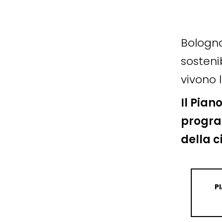
Bologna
sosteni
vivono l
Il Pian
progra
della c
P