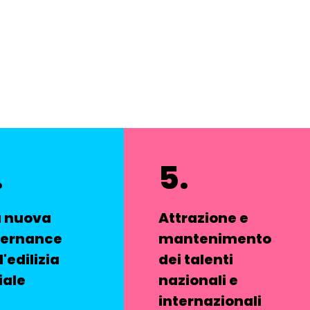
.
5.
 nuova
Attrazione e
ernance
mantenimento
l'edilizia
dei talenti
iale
nazionali e
internazionali